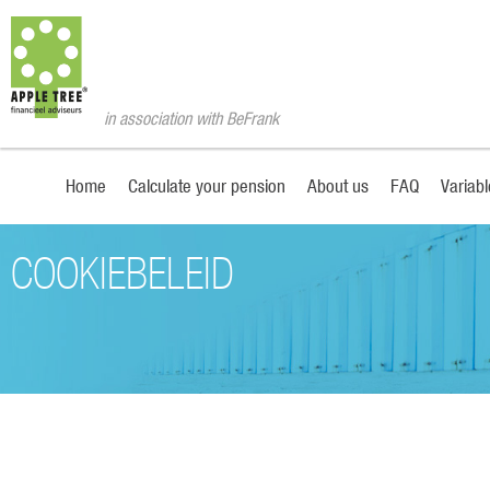
in association with BeFrank
Home
Calculate your pension
About us
FAQ
Variab
COOKIEBELEID